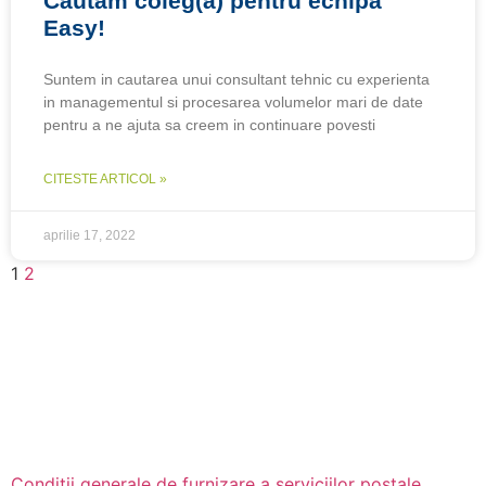
Cautam coleg(a) pentru echipa
Easy!
Suntem in cautarea unui consultant tehnic cu experienta
in managementul si procesarea volumelor mari de date
pentru a ne ajuta sa creem in continuare povesti
CITESTE ARTICOL »
aprilie 17, 2022
1
2
Conditii generale de furnizare a serviciilor postale